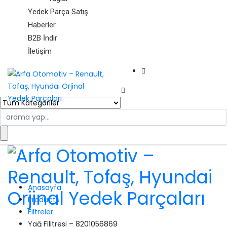
Yedek Parça Satış
Haberler
B2B İndir
İletişim
Search
for:
Anasayfa
Products
Filtreler
Yağ Filitresi – 8201056869