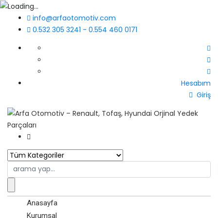
info@arfaotomotiv.com
0.532 305 3241 - 0.554 460 0171
Hesabım
Giriş
Search
for:
Anasayfa
Kurumsal