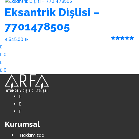
Eksantrik Dişlisi –
7701478505
4.545,00
₺
Rated 0 out
of 5
0
0
Kurumsal
Hakkımızda