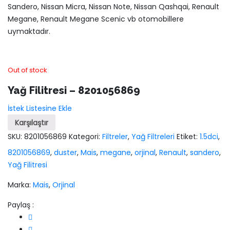
Sandero, Nissan Micra, Nissan Note, Nissan Qashqai, Renault
Megane, Renault Megane Scenic vb otomobillere
uymaktadır.
Out of stock
Yağ Filitresi – 8201056869
İstek Listesine Ekle
Karşılaştır
SKU:
8201056869
Kategori:
Filtreler
,
Yağ Filtreleri
Etiket:
1.5dci
,
8201056869
,
duster
,
Mais
,
megane
,
orjinal
,
Renault
,
sandero
,
Yağ Filitresi
Marka:
Mais
,
Orjinal
Paylaş :