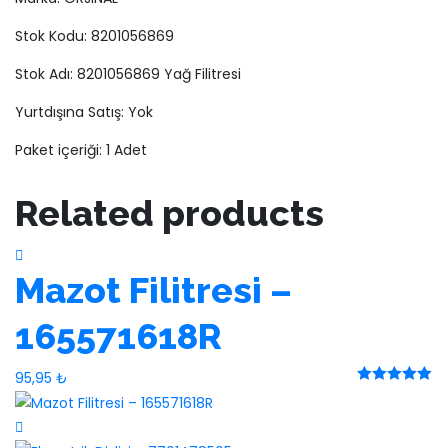
Stok Kodu: 8201056869
Stok Adı: 8201056869 Yağ Filitresi
Yurtdışına Satış: Yok
Paket içeriği: 1 Adet
Related products
Mazot Filitresi –
165571618R
95,95
₺
Rated 0 out
of 5