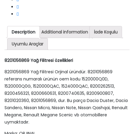
Description
Additional information
İade Koşulu
Uyumlu Araçlar
8201056869 Yağ Filitresi özellikleri
8201056869 Yağ Filitresi Orjinal üründür. 8201056869
referans numaralı ürünün oem kodu 1520000Q0D,
1520000Q0G, 1520000QAC, 1524000QAC, 8200262513,
8200456321, 8200660631, 8200740635, 8200900807,
8201020360, 8201056869, dur. Bu parça Dacia Duster, Dacia
Sandero, Nissan Micra, Nissan Note, Nissan Qashqai, Renault
Megane, Renault Megane Scenic vb otomobillere
uymaktadır.
Marka: ORJINAL