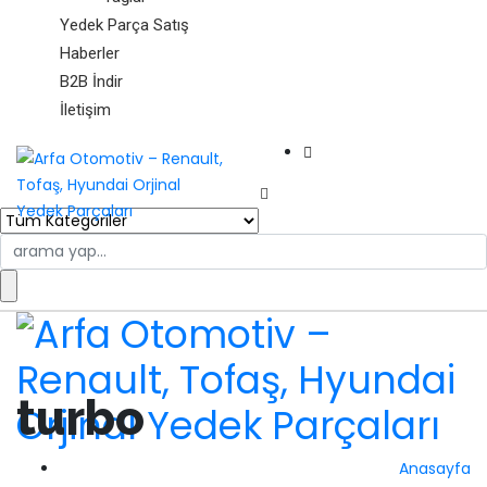
Yedek Parça Satış
Haberler
B2B İndir
İletişim
Search
for:
turbo
Anasayfa