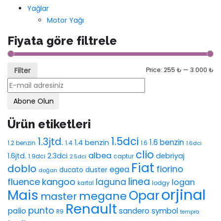
Yağlar
Motor Yağı
Fiyata göre filtrele
Filter
Price:
255 ₺
—
3.000 ₺
Abone Olun
Ürün etiketleri
1.5dci
1.3jtd.
1.4 benzin
1.6 benzin
1.2 benzin
1.4
1.6
1.6dci
clio
albea
1.6jtd.
2.3dci
debriyaj
1.9dci
captur
2.5dci
Fiat
doblo
fiorino
egea
duster
ducato
doğan
linea
fluence
kangoo
laguna
logan
lodgy
kartal
orjinal
Mais
Opar
megane
master
Renault
punto
palio
sandero
symbol
R9
tempra