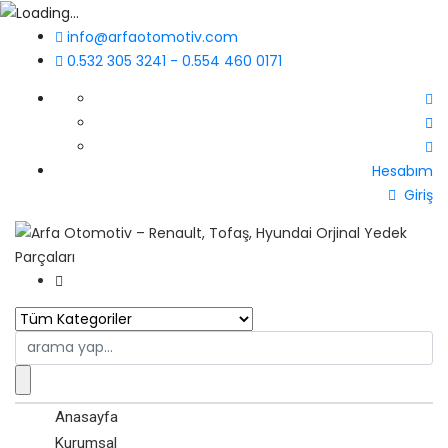
info@arfaotomotiv.com
0.532 305 3241 - 0.554 460 0171
Hesabım
Giriş
Search
for:
Anasayfa
Kurumsal