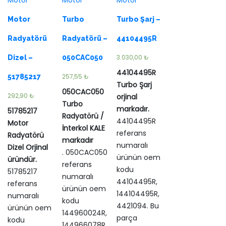
Motor
Motor
Motor
Motor
Turbo
Turbo Şarj –
Radyatörü
Radyatörü –
44104495R
3.030,00
₺
Dizel –
050CAC050
44104495R
257,55
₺
51785217
Turbo Şarj
050CAC050
292,90
₺
orjinal
Turbo
markadır.
51785217
Radyatörü /
44104495R
Motor
İnterkol KALE
referans
Radyatörü
markadır
numaralı
Dizel Orjinal
. 050CAC050
ürünün oem
üründür.
referans
kodu
51785217
numaralı
44104495R,
referans
ürünün oem
144104495R,
numaralı
kodu
4421094. Bu
ürünün oem
144960024R,
parça
kodu
144966078R,