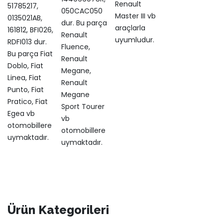
Renault
51785217,
050CAC050
Master III vb
0135021AB,
dur. Bu parça
araçlarla
161812, BFI026,
Renault
uyumludur.
RDFI013 dur.
Fluence,
Bu parça Fiat
Renault
Doblo, Fiat
Megane,
Linea, Fiat
Renault
Punto, Fiat
Megane
Pratico, Fiat
Sport Tourer
Egea vb
vb
otomobillere
otomobillere
uymaktadır.
uymaktadır.
Ürün Kategorileri